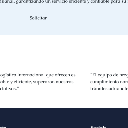
duanal, garantizando un servicio eficiente y confiable para su 
Solicitar
logística internacional que ofrecen es
”El equipo de nrz
iable y eficiente, superaron nuestras
cumplimiento norm
ctativas.”
trámites aduanale
cts
Socials